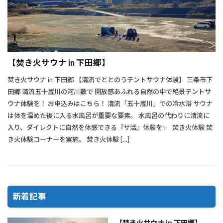
【焚き火サウナ in 下田郷】
焚き火サウナ in 下田郷 【清流でととのうテントサウナ体験】 三条市下
田郷 清流五十嵐川の河川敷で 開放感あふれる自然の中で絶景テントサ
ウナ体験を！ お申込みはこちら！ 清流「五十嵐川」での冷水浴 サウナ
は体を温めた後に入る水風呂が重要な要素。 水風呂の代わりに清流に
入り、ダイレクトに自然を体感できる『サ活』体験を✨ 焚き火体験 焚
き火体験コーナーを実施。 焚き火体験 […]
新着記事
【焚き火サウナ in 下田郷】