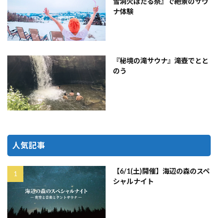
雪洞火ぼたる祭』で絶景のサウ
ナ体験
『秘境の滝サウナ』滝壺でとと
のう
人気記事
【6/1(土)開催】海辺の森のスペ
シャルナイト