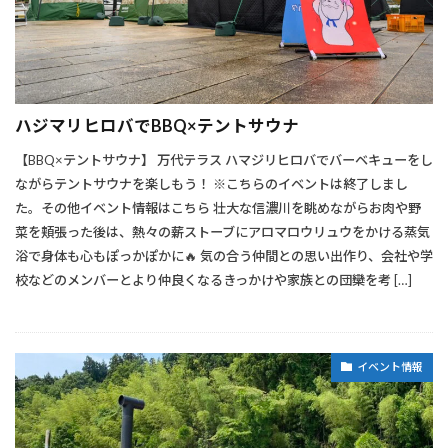
ハジマリヒロバでBBQ×テントサウナ
【BBQ×テントサウナ】 万代テラス ハマジリヒロバでバーベキューをし
ながらテントサウナを楽しもう！ ※こちらのイベントは終了しまし
た。その他イベント情報はこちら 壮大な信濃川を眺めながらお肉や野
菜を頬張った後は、熱々の薪ストーブにアロマロウリュウをかける蒸気
浴で身体も心もぽっかぽかに🔥 気の合う仲間との思い出作り、会社や学
校などのメンバーとより仲良くなるきっかけや家族との団欒を考 […]
イベント情報