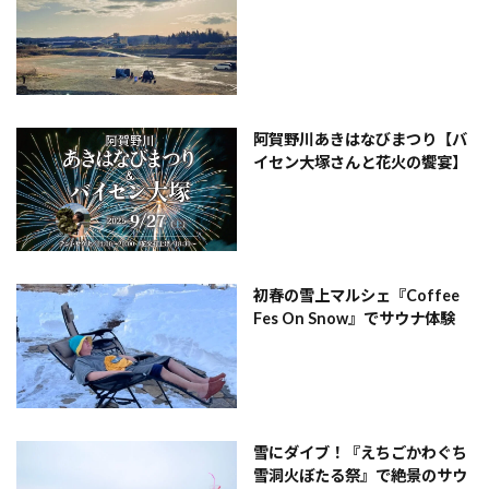
阿賀野川あきはなびまつり【バ
イセン大塚さんと花火の饗宴】
初春の雪上マルシェ『Coffee
Fes On Snow』でサウナ体験
雪にダイブ！『えちごかわぐち
雪洞火ぼたる祭』で絶景のサウ