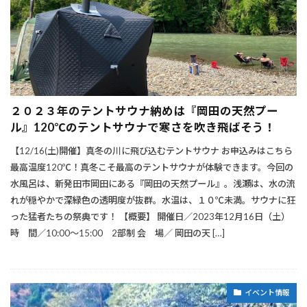
２０２３年のテントサウナ納めは『岡田の天然プー
ル』120℃のテントサウナで寒さを吹き飛ばそう！
【12/16(土)開催】真冬の川に飛び込むテントサウナ お申込みはこちら
最高温度120℃！真冬こそ最高のテントサウナが体験できます。今回の
水風呂は、新発田市岡田にある『岡田の天然プール』。浅瀬は、水の流
れが穏やかで深緑色の透明度が抜群。水温は、１０℃未満。サウナに狂
った猛者たちの祭典です！ 【概要】 開催日／2023年12月16日（土）
時 間／10:00～15:00 2部制 会 場／ 岡田の天 […]
イベント情報